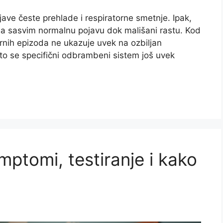
jave česte prehlade i respiratorne smetnje. Ipak,
lja sasvim normalnu pojavu dok mališani rastu. Kod
rnih epizoda ne ukazuje uvek na ozbiljan
to se specifični odbrambeni sistem još uvek
mptomi, testiranje i kako