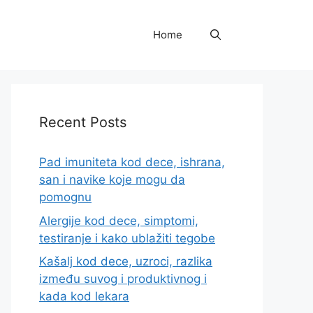
Home
Recent Posts
Pad imuniteta kod dece, ishrana,
san i navike koje mogu da
pomognu
Alergije kod dece, simptomi,
testiranje i kako ublažiti tegobe
Kašalj kod dece, uzroci, razlika
između suvog i produktivnog i
kada kod lekara