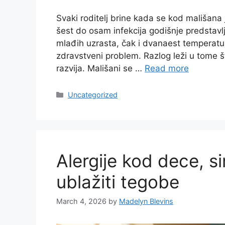
Svaki roditelj brine kada se kod mališana 
šest do osam infekcija godišnje predstav
mlađih uzrasta, čak i dvanaest temperatu
zdravstveni problem. Razlog leži u tome š
razvija. Mališani se …
Read more
Categories
Uncategorized
Alergije kod dece, si
ublažiti tegobe
March 4, 2026
by
Madelyn Blevins