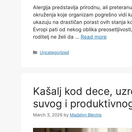
Alergija predstavlja prirodnu, ali pretera
okruženja koje organizam pogrešno vidi k
ukazuju na drastičan porast ovih stanja k
Evropi pati od nekog oblika preosetljivosti
roditelj ne želi da …
Read more
Categories
Uncategorized
Kašalj kod dece, uzr
suvog i produktivnog
March 3, 2026
by
Madelyn Blevins