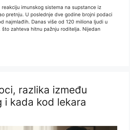
nu reakciju imunskog sistema na supstance iz
ao pretnju. U poslednje dve godine brojni podaci
od najmlađih. Danas više od 120 miliona ljudi u
, što zahteva hitnu pažnju roditelja. Nijedan
oci, razlika između
 i kada kod lekara