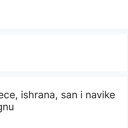
ce, ishrana, san i navike
gnu