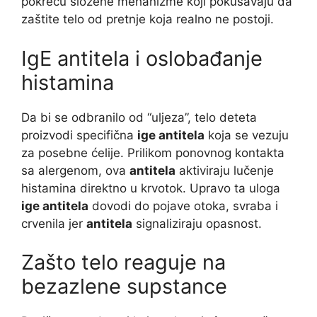
pokreću složene mehanizme koji pokušavaju da
zaštite telo od pretnje koja realno ne postoji.
IgE antitela i oslobađanje
histamina
Da bi se odbranilo od “uljeza”, telo deteta
proizvodi specifična
ige antitela
koja se vezuju
za posebne ćelije. Prilikom ponovnog kontakta
sa alergenom, ova
antitela
aktiviraju lučenje
histamina direktno u krvotok. Upravo ta uloga
ige antitela
dovodi do pojave otoka, svraba i
crvenila jer
antitela
signaliziraju opasnost.
Zašto telo reaguje na
bezazlene supstance