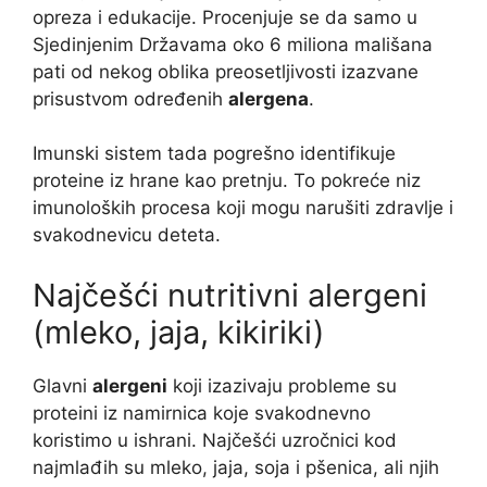
opreza i edukacije. Procenjuje se da samo u
Sjedinjenim Državama oko 6 miliona mališana
pati od nekog oblika preosetljivosti izazvane
prisustvom određenih
alergena
.
Imunski sistem tada pogrešno identifikuje
proteine iz hrane kao pretnju. To pokreće niz
imunoloških procesa koji mogu narušiti zdravlje i
svakodnevicu deteta.
Najčešći nutritivni alergeni
(mleko, jaja, kikiriki)
Glavni
alergeni
koji izazivaju probleme su
proteini iz namirnica koje svakodnevno
koristimo u ishrani. Najčešći uzročnici kod
najmlađih su mleko, jaja, soja i pšenica, ali njih