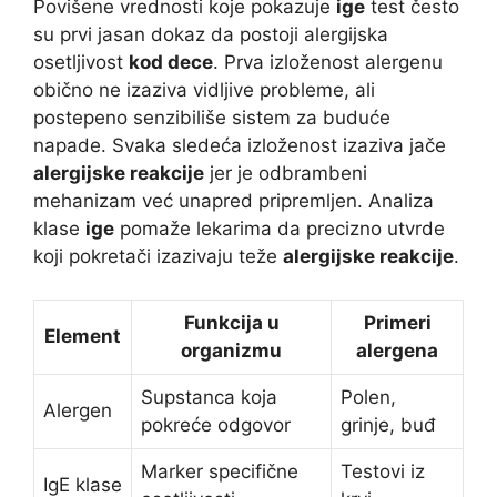
Povišene vrednosti koje pokazuje
ige
test često
su prvi jasan dokaz da postoji alergijska
osetljivost
kod dece
. Prva izloženost alergenu
obično ne izaziva vidljive probleme, ali
postepeno senzibiliše sistem za buduće
napade. Svaka sledeća izloženost izaziva jače
alergijske reakcije
jer je odbrambeni
mehanizam već unapred pripremljen. Analiza
klase
ige
pomaže lekarima da precizno utvrde
koji pokretači izazivaju teže
alergijske reakcije
.
Funkcija u
Primeri
Element
organizmu
alergena
Supstanca koja
Polen,
Alergen
pokreće odgovor
grinje, buđ
Marker specifične
Testovi iz
IgE klase