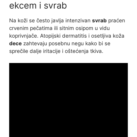
ekcem i svrab
Na koži se često javlja intenzivan
svrab
praćen
crvenim pečatima ili sitnim osipom u vidu
koprivnjače. Atopijski dermatitis i osetljiva koža
dece
zahtevaju posebnu negu kako bi se
sprečile dalje iritacije i oštećenja tkiva.