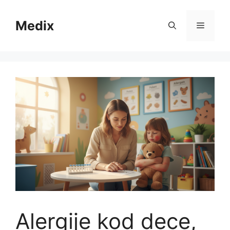
Skip
to
Medix
Menu
content
Alergije kod dece,