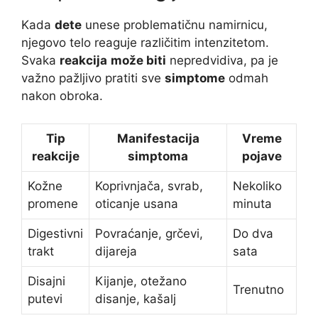
Kada
dete
unese problematičnu namirnicu,
njegovo telo reaguje različitim intenzitetom.
Svaka
reakcija
može biti
nepredvidiva, pa je
važno pažljivo pratiti sve
simptome
odmah
nakon obroka.
Tip
Manifestacija
Vreme
reakcije
simptoma
pojave
Kožne
Koprivnjača, svrab,
Nekoliko
promene
oticanje usana
minuta
Digestivni
Povraćanje, grčevi,
Do dva
trakt
dijareja
sata
Disajni
Kijanje, otežano
Trenutno
putevi
disanje, kašalj