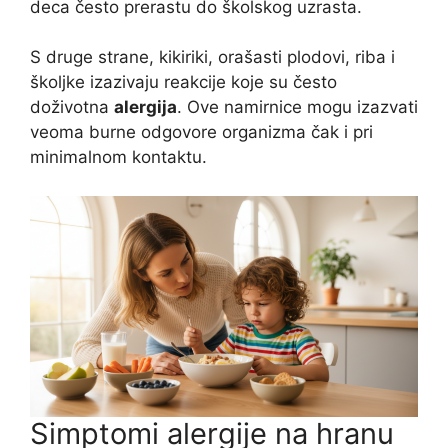
deca često prerastu do školskog uzrasta.
S druge strane, kikiriki, orašasti plodovi, riba i
školjke izazivaju reakcije koje su često
doživotna
alergija
. Ove namirnice mogu izazvati
veoma burne odgovore organizma čak i pri
minimalnom kontaktu.
Simptomi alergije na hranu