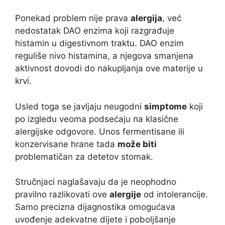
Ponekad problem nije prava
alergija
, već
nedostatak DAO enzima koji razgrađuje
histamin u digestivnom traktu. DAO enzim
reguliše nivo histamina, a njegova smanjena
aktivnost dovodi do nakupljanja ove materije u
krvi.
Usled toga se javljaju neugodni
simptome
koji
po izgledu veoma podsećaju na klasične
alergijske odgovore. Unos fermentisane ili
konzervisane hrane tada
može biti
problematičan za detetov stomak.
Stručnjaci naglašavaju da je neophodno
pravilno razlikovati ove
alergije
od intolerancije.
Samo precizna dijagnostika omogućava
uvođenje adekvatne dijete i poboljšanje