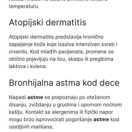
temperaturu.
Atopijski dermatitis
Atopijski dermatitis predstavlja hronično
zapaljenje kože koje izaziva intenzivan svrab i
crvenilo. Kod mlađih pacijenata, promene se
obično pojavljuju na licu, skalpu ili pregibima
laktova i kolena.
Bronhijalna astma kod dece
Napadi
astme
se prepoznaju po otežanom
disanju, zviždanju u grudima i upornom noćnom
kašlju. Kontakt sa alergenima ili fizički napor
mogu brzo isprovocirati pogoršanje
astme
kod
osetljivih mališana.