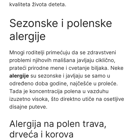
kvaliteta života deteta.
Sezonske i polenske
alergije
Mnogi roditelji primećuju da se zdravstveni
problemi njihovih mališana javljaju ciklično,
prateći prirodne mene i cvetanje biljaka. Neke
alergije
su sezonske i javljaju se samo u
određeno doba godine, najčešće u proleće.
Tada je koncentracija polena u vazduhu
izuzetno visoka, što direktno utiče na osetljive
disajne puteve.
Alergija na polen trava,
drveća i korova