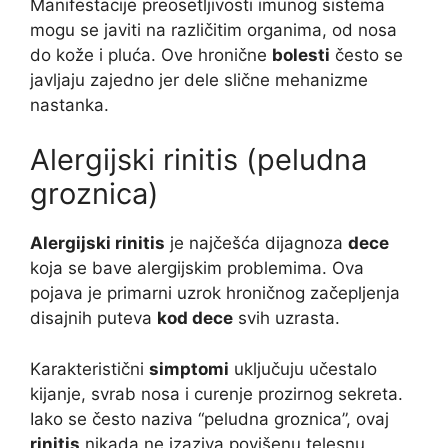
Manifestacije preosetljivosti imunog sistema
mogu se javiti na različitim organima, od nosa
do kože i pluća. Ove hronične
bolesti
često se
javljaju zajedno jer dele slične mehanizme
nastanka.
Alergijski rinitis (peludna
groznica)
Alergijski rinitis
je najčešća dijagnoza
dece
koja se bave alergijskim problemima. Ova
pojava je primarni uzrok hroničnog začepljenja
disajnih puteva
kod dece
svih uzrasta.
Karakteristični
simptomi
uključuju učestalo
kijanje, svrab nosa i curenje prozirnog sekreta.
Iako se često naziva “peludna groznica”, ovaj
rinitis
nikada ne izaziva povišenu telesnu