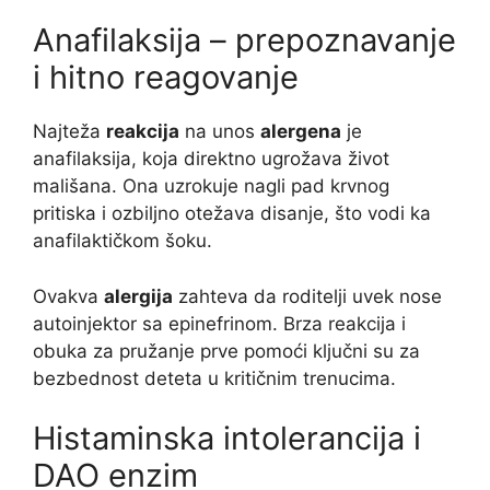
Anafilaksija – prepoznavanje
i hitno reagovanje
Najteža
reakcija
na unos
alergena
je
anafilaksija, koja direktno ugrožava život
mališana. Ona uzrokuje nagli pad krvnog
pritiska i ozbiljno otežava disanje, što vodi ka
anafilaktičkom šoku.
Ovakva
alergija
zahteva da roditelji uvek nose
autoinjektor sa epinefrinom. Brza reakcija i
obuka za pružanje prve pomoći ključni su za
bezbednost deteta u kritičnim trenucima.
Histaminska intolerancija i
DAO enzim