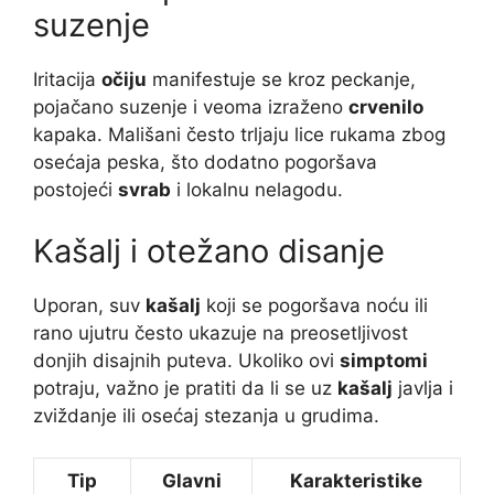
suzenje
Iritacija
očiju
manifestuje se kroz peckanje,
pojačano suzenje i veoma izraženo
crvenilo
kapaka. Mališani često trljaju lice rukama zbog
osećaja peska, što dodatno pogoršava
postojeći
svrab
i lokalnu nelagodu.
Kašalj i otežano disanje
Uporan, suv
kašalj
koji se pogoršava noću ili
rano ujutru često ukazuje na preosetljivost
donjih disajnih puteva. Ukoliko ovi
simptomi
potraju, važno je pratiti da li se uz
kašalj
javlja i
zviždanje ili osećaj stezanja u grudima.
Tip
Glavni
Karakteristike