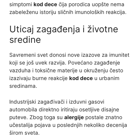
simptomi
kod dece
čija porodica uopšte nema
zabeleženu istoriju sličnih imunoloških reakcija.
Uticaj zagađenja i životne
sredine
Savremeni svet donosi nove izazove za imunitet
koji se još uvek razvija. Povećano zagađenje
vazduha i toksične materije u okruženju često
izazivaju burne reakcije
kod dece
u urbanim
sredinama.
Industrijski zagađivači i izduvni gasovi
automobila direktno iritiraju osetljive disajne
puteve. Zbog toga su
alergije
postale znatno
učestalija pojava u poslednjih nekoliko decenija
širom sveta.