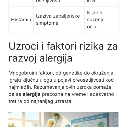
osetljivosti
krvi
Kijanje,
Izaziva zapaljenske
Histamin
suzenje
simptome
očiju
Uzroci i faktori rizika za
razvoj alergija
Mnogobrojni faktori, od genetike do okruženja,
igraju ključnu ulogu u pojavi preosetljivosti kod
najmlađih. Razumevanje ovih uzroka pomaže
da se
alergija
prepozna na vreme i adekvatno
tretira od najranijeg uzrasta.