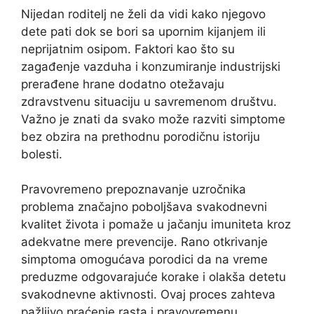
Nijedan roditelj ne želi da vidi kako njegovo
dete pati dok se bori sa upornim kijanjem ili
neprijatnim osipom. Faktori kao što su
zagađenje vazduha i konzumiranje industrijski
prerađene hrane dodatno otežavaju
zdravstvenu situaciju u savremenom društvu.
Važno je znati da svako može razviti simptome
bez obzira na prethodnu porodičnu istoriju
bolesti.
Pravovremeno prepoznavanje uzročnika
problema značajno poboljšava svakodnevni
kvalitet života i pomaže u jačanju imuniteta kroz
adekvatne mere prevencije. Rano otkrivanje
simptoma omogućava porodici da na vreme
preduzme odgovarajuće korake i olakša detetu
svakodnevne aktivnosti. Ovaj proces zahteva
pažljivo praćenje rasta i pravovremenu