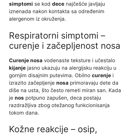
simptomi
se kod
dece
najčešće javljaju
iznenada nakon kontakta sa određenim
alergenom iz okruženja.
Respiratorni simptomi –
curenje i začepljenost nosa
Curenje nosa
vodenaste teksture i učestalo
kijanje
jasno ukazuju na alergijsku reakciju u
gornjim disajnim putevima. Obilno
curenje
i
izrazito začepljenje
nosa
primoravaju dete da
diše na usta, što često remeti miran san. Kada
je
nos
potpuno zapušen, deca postaju
razdražljiva zbog otežanog funkcionisanja
tokom dana.
Kožne reakcije – osip,