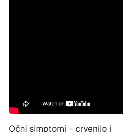
Očni simptomi – crvenilo i