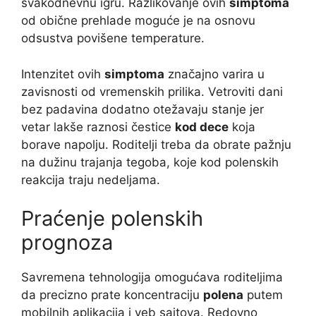
svakodnevnu igru. Razlikovanje ovih
simptoma
od obične prehlade moguće je na osnovu
odsustva povišene temperature.
Intenzitet ovih
simptoma
značajno varira u
zavisnosti od vremenskih prilika. Vetroviti dani
bez padavina dodatno otežavaju stanje jer
vetar lakše raznosi čestice
kod dece
koja
borave napolju. Roditelji treba da obrate pažnju
na dužinu trajanja tegoba, koje kod polenskih
reakcija traju nedeljama.
Praćenje polenskih
prognoza
Savremena tehnologija omogućava roditeljima
da precizno prate koncentraciju
polena
putem
mobilnih aplikacija i veb sajtova. Redovno