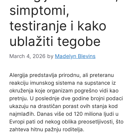
simptomi,
testiranje i kako
ublažiti tegobe
March 4, 2026
by
Madelyn Blevins
Alergija predstavlja prirodnu, ali preteranu
reakciju imunskog sistema na supstance iz
okruženja koje organizam pogrešno vidi kao
pretnju. U poslednje dve godine brojni podaci
ukazuju na drastičan porast ovih stanja kod
najmlađih. Danas više od 120 miliona ljudi u
Evropi pati od nekog oblika preosetljivosti, što
zahteva hitnu pažnju roditelja.