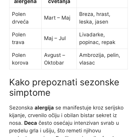
alergena
cvetanja
Polen
Breza, hrast,
Mart – Maj
drveća
leska, jasen
Polen
Livadarke,
Maj – Jul
trava
popinac, repak
Polen
Avgust –
Ambrozija, pelin,
korova
Oktobar
vlasac
Kako prepoznati sezonske
simptome
Sezonska
alergija
se manifestuje kroz serijsko
kijanje, crvenilo očiju i obilan bistar sekret iz
nosa.
Deca
često osećaju intenzivan svrab u
predelu grla i ušiju, što remeti njihovu