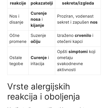
reakcije
pokazatelji
sekreta/izgleda
Curenje
Nos i
Proziran, vodenast
nosa
i
disanje
sekret i zapušen
nos
kijanje
Očne
Suzenje
Izraženo
crvenilo
i
promene
očiju
otečeni kapci
Opšti
simptomi
koji
Ostale
Curenje
i
ometaju
tegobe
iritacija
svakodnevne
aktivnosti
Vrste alergijskih
reakcija i oboljenja