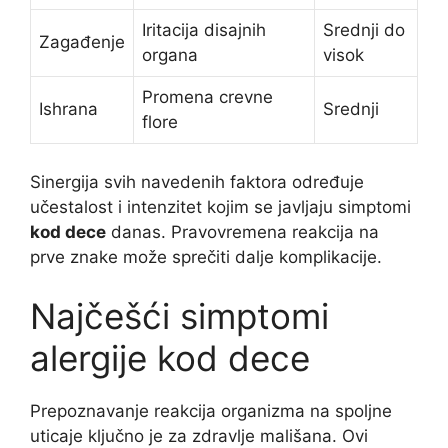
Iritacija disajnih
Srednji do
Zagađenje
organa
visok
Promena crevne
Ishrana
Srednji
flore
Sinergija svih navedenih faktora određuje
učestalost i intenzitet kojim se javljaju simptomi
kod dece
danas. Pravovremena reakcija na
prve znake može sprečiti dalje komplikacije.
Najčešći simptomi
alergije kod dece
Prepoznavanje reakcija organizma na spoljne
uticaje ključno je za zdravlje mališana. Ovi