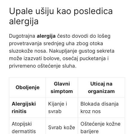
Upale ušiju kao posledica
alergija
Dugotrajna
alergija
često dovodi do lošeg
provetravanja srednjeg uha zbog otoka
sluzokože nosa. Nakupljanje gustog sekreta
može izazvati bolove, osećaj pucketanja i
privremeno oštećenje sluha.
Glavni
Uticaj na
Oboljenje
simptom
organizam
Alergijski
Kijanje i
Blokada disanja
rinitis
svrab
kroz nos
Atopijski
Oštećenje kožne
Svrab kože
dermatitis
barijere