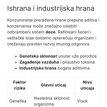
Ishrana i industrijska hrana
Konzumiranje prerađene hrane prepune aditiva i
konzervansa može značajno oslabiti
odbrambeni sistem
dece
. Rafinisani šećeri i
veštačke boje dodatno opterećuju organizam i
otežavaju pravilan razvoj imunog odgovora.
Genetska sklonost
unutar uže porodice
Zagađenje vazduha
i prisustvo toksina
Industrijska hrana
bogata aditivima
Faktor
Nivo
Glavni uticaj
rizika
uticaja
Nasledna sklonost
Genetika
Visok
organizma