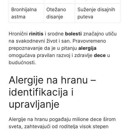
Bronhijalna
Otežano
Suženje disajnih
astma
disanje
puteva
Hronični
rinitis
i srodne
bolesti
značajno utiču
na svakodnevni život i san. Pravovremeno
prepoznavanje da je u pitanju
alergija
omogućava pravilan razvoj i zdravlje
dece
u
budućnosti.
Alergije na hranu –
identifikacija i
upravljanje
Alergije na hranu pogađaju milione dece širom
sveta, zahtevajući od roditelja visok stepen